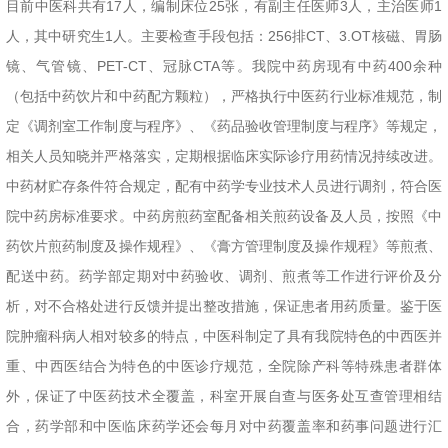
目前中医科共有17人，编制床位25张，有副主任医师3人，主治医师1
人，其中研究生1人。主要检查手段包括：256排CT、3.OT核磁、胃肠
镜、气管镜、PET-CT、冠脉CTA等。我院中药房现有中药400余种
（包括中药饮片和中药配方颗粒），严格执行中医药行业标准规范，制
定《调剂室工作制度与程序》、《药品验收管理制度与程序》等规定，
相关人员知晓并严格落实，定期根据临床实际诊疗用药情况持续改进。
中药材贮存条件符合规定，配有中药学专业技术人员进行调剂，符合医
院中药房标准要求。中药房煎药室配备相关煎药设备及人员，按照《中
药饮片煎药制度及操作规程》、《膏方管理制度及操作规程》等煎煮、
配送中药。药学部定期对中药验收、调剂、煎煮等工作进行评价及分
析，对不合格处进行反馈并提出整改措施，保证患者用药质量。鉴于医
院肿瘤科病人相对较多的特点，中医科制定了具有我院特色的中西医并
重、中西医结合为特色的中医诊疗规范，全院除产科等特殊患者群体
外，保证了中医药技术全覆盖，科室开展自查与医务处互查管理相结
合，药学部和中医临床药学还会每月对中药覆盖率和药事问题进行汇