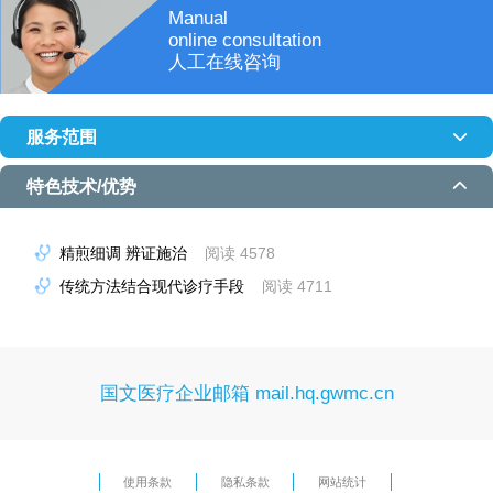
Manual
online consultation
人工在线咨询
服务范围
特色技术/优势
运用中西结合治疗手段（如西药联合中药、针灸、理疗、中药灌
肠、心理疏导）中药颗粒剂、中药膏剂、中药外用涂擦，中药外
精煎细调 辨证施治
阅读 4578
敷和针灸疗法治疗肺炎、支气管炎、胃肠炎、泌尿道感染、肿瘤
传统方法结合现代诊疗手段
阅读 4711
晚期、抑郁症、高血压、冠心病、更年期综合征、脑梗死、腰椎
间盘突出症、颈椎病、脑膜瘤等。
国文医疗企业邮箱 mail.hq.gwmc.cn
使用条款
隐私条款
网站统计