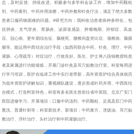
总，及时反馈、持续改进。积极参与多学科会诊工作，增加中药颗粒
剂、中药膏剂、中药外用涂擦，中药外敷和针灸疗法，满足了绝大多数
患者口服药物困难的问题。#研究方向：我科收治患者病种多样化，包
括肺炎、支气管炎、胃肠炎、泌尿道感染、肿瘤晚期、抑郁症、高血
压、冠心病、更年期综合征、脑梗死、腰椎间盘突出症、颈椎病、脑膜
瘤等。能运用中西结合治疗手段（如西药联合中药、针灸、理疗、中药
灌肠、心理疏导）对症治疗，疗效良好。医生、护士将八段锦教授给患
者及家属进行功能锻炼，开展门诊针灸及耳穴贴敷治疗室。科室每周进
行学习培训，医护在临床工作中实行老带新，高年资医护结合具体病历
为低年资医护讲解知识，重视梯队建设，逐步形成针药并用、中西医结
合模式，打造料室特色，科室有多名医生曾前往省中医院、北京广安门
医院进修学习。开展项目：口服中药汤剂、中药颗粒、足底及肛门中药
熏洗、普通针刺等；科室新技术、新项目：中药膏方、溃疡油、耳穴贴
敷治疗、浮针治疗、头针治疗和中药灌肠治疗。