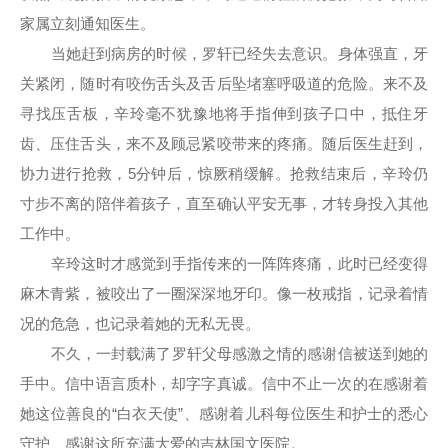
家属立刻通知医生。
当她赶到病房的时候，罗轩已经失去意识。身体强直，牙
关紧闭，随时有咬伤舌头及舌后坠堵塞呼吸道的危险。来不及
寻找压舌板，辛玲毫不犹豫地将手指伸到孩子口中，抵住牙
齿、压住舌头，来不及顾忌紧咬带来的疼痛。随后医生赶到，
协力进行抢救，5分钟后，惊厥稍缓解。抢救结束后，辛玲仍
寸步不离的陪伴着孩子，直至确认平安无事，才转身投入其他
工作中。
辛玲这时才感觉到手指传来的一阵阵疼痛，此时已经变得
麻木青紫，被咬出了一圈深深地牙印。像一枚戒指，记录着情
况的危急，也记录着她的无私无畏。
不久，一封载满了罗轩父母感激之情的感谢信被送到她的
手中。信中语言质朴，却字字真诚。信中不止一次的在感谢着
她这位善良的“白衣天使”、感谢着儿科每位医生和护士的悉心
守护、感谢这所充满大爱的吉林国文医院。