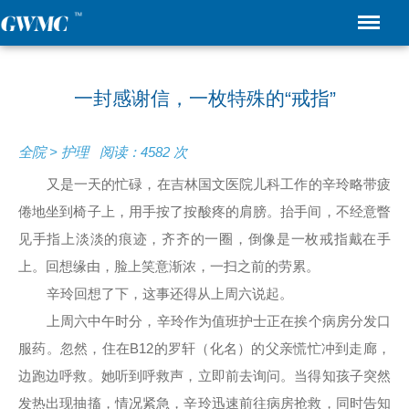
一封感谢信，一枚特殊的“戒指”
全院 > 护理 阅读：4582 次
又是一天的忙碌，在吉林国文医院儿科工作的辛玲略带疲
倦地坐到椅子上，用手按了按酸疼的肩膀。抬手间，不经意瞥
见手指上淡淡的痕迹，齐齐的一圈，倒像是一枚戒指戴在手
上。回想缘由，脸上笑意渐浓，一扫之前的劳累。
辛玲回想了下，这事还得从上周六说起。
上周六中午时分，辛玲作为值班护士正在挨个病房分发口
服药。忽然，住在B12的罗轩（化名）的父亲慌忙冲到走廊，
边跑边呼救。她听到呼救声，立即前去询问。当得知孩子突然
发热出现抽搐，情况紧急，辛玲迅速前往病房抢救，同时告知