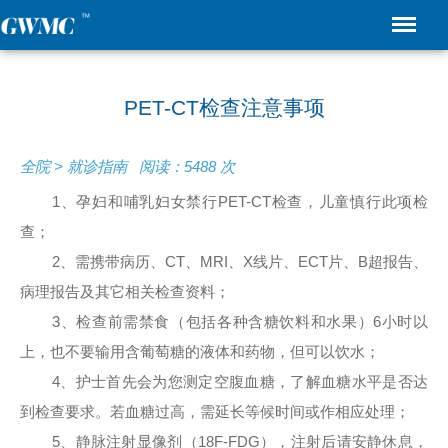
PET-CT检查注意事项
全院 > 就诊指南 阅读：5488 次
1、孕妇和哺乳妇女禁行PET-CT检查，儿童慎行此项检
查；
2、需携带病历、CT、MRI、X线片、ECT片、B超报告、
病理报告及其它相关检查资料；
3、检查前需禁食（包括各种含糖饮料和水果）6小时以
上，也不要输用含葡萄糖的液体和药物，但可以饮水；
4、护士首先会为您测定空腹血糖，了解血糖水平是否达
到检查要求。若血糖过高，需延长等候时间或作相应处理；
5、静脉注射显像剂（18F-FDG），注射后请安静休息，