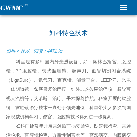
妇科特色技术
妇科 > 技术 阅读：4471 次
科室现有多种国内外先进设备，如：奥林巴斯宫、腹腔
镜，3D腹腔镜、荧光腹腔镜、超声刀、血管切割闭合系统
（LigaSure）、氩气刀、百克钳、能量平台、LEEP刀、光电
一体阴道镜、盆底康复治疗仪、红外非热效应治疗仪、超导可
视人流机等，为诊断、治疗、手术保驾护航。科室开展的腹腔
镜、宫腔镜诊疗技术一直处于领先地位，科室带头人多次到国
家权威机构学习，使宫、腹腔镜技术得到进一步提高。
妇科门诊常年开展宫颈癌前病变筛查、阴道镜检查、宫颈
活检术、宫腔镜检查、诊断性刮宫术等，宫颈病变、内膜病变