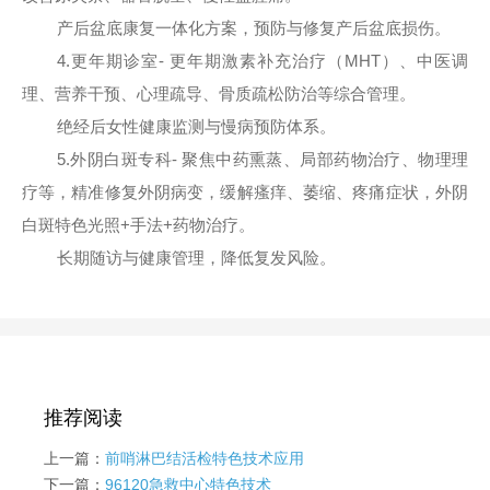
产后盆底康复一体化方案，预防与修复产后盆底损伤。
4.更年期诊室- 更年期激素补充治疗（MHT）、中医调
理、营养干预、心理疏导、骨质疏松防治等综合管理。
绝经后女性健康监测与慢病预防体系。
5.外阴白斑专科- 聚焦中药熏蒸、局部药物治疗、物理理
疗等，精准修复外阴病变，缓解瘙痒、萎缩、疼痛症状，外阴
白斑特色光照+手法+药物治疗。
长期随访与健康管理，降低复发风险。
推荐阅读
上一篇：
前哨淋巴结活检特色技术应用
下一篇：
96120急救中心特色技术