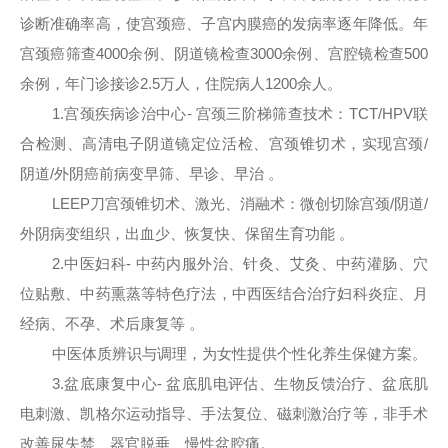
诊断准确率高，使宫颈癌、子宫内膜癌的发病率逐年降低。年
宫颈癌筛查4000余例、阴道镜检查3000余例、宫腔镜检查500
余例，年门诊接诊2.5万人，住院病人1200余人。
1.宫颈疾病诊治中心- 宫颈三阶梯筛查技术：TCT/HPV联
合检测、高清电子阴道镜定位活检、宫颈锥切术，实现宫颈/
阴道/外阴癌前病变早筛、早诊、早治 。
LEEP刀宫颈锥切术、激光、消融术：微创切除宫颈/阴道/
外阴病变组织，出血少、恢复快、保留生育功能 。
2.中医妇科- 中药内服外治、针灸、艾灸、中药灌肠、穴
位贴敷、中药熏蒸等特色疗法，中西医结合治疗妇科炎症、月
经病、不孕、术后康复等 。
中医体质辨识与调理，为女性提供个性化养生保健方案。
3.盆底康复中心- 盆底肌电评估、生物反馈治疗、盆底肌
电刺激、凯格尔运动指导、手法复位、磁刺激治疗等，非手术
改善尿失禁、器官脱垂、慢性盆腔痛。